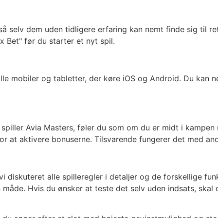
n, så selv dem uden tidligere erfaring kan nemt finde sig til r
 Bet" før du starter et nyt spil.
le mobiler og tabletter, der køre iOS og Android. Du kan ne
u spiller Avia Masters, føler du som om du er midt i kampe
or at aktivere bonuserne. Tilsvarende fungerer det med andr
 diskuteret alle spilleregler i detaljer og de forskellige funk
 måde. Hvis du ønsker at teste det selv uden indsats, skal