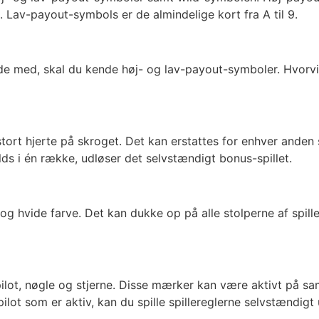
. Lav-payout-symbols er de almindelige kort fra A til 9.
nde med, skal du kende høj- og lav-payout-symboler. Hvorv
ort hjerte på skroget. Det kan erstattes for enhver anden
ilds i én række, udløser det selvstændigt bonus-spillet.
og hvide farve. Det kan dukke op på alle stolperne af spil
pilot, nøgle og stjerne. Disse mærker kan være aktivt på samm
ilot som er aktiv, kan du spille spillereglerne selvstændig