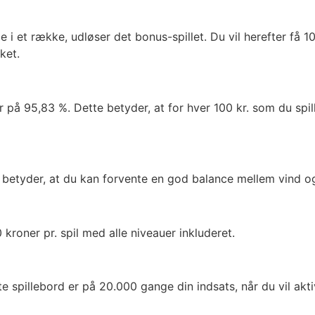
e i et række, udløser det bonus-spillet. Du vil herefter få 10
ket.
på 95,83 %. Dette betyder, at for hver 100 kr. som du spiller 
et betyder, at du kan forvente en god balance mellem vind og
roner pr. spil med alle niveauer inkluderet.
 spillebord er på 20.000 gange din indsats, når du vil akti