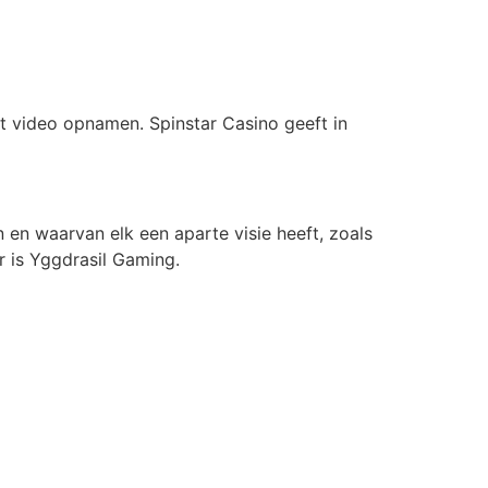
t video opnamen. Spinstar Casino geeft in
en waarvan elk een aparte visie heeft, zoals
r is Yggdrasil Gaming.