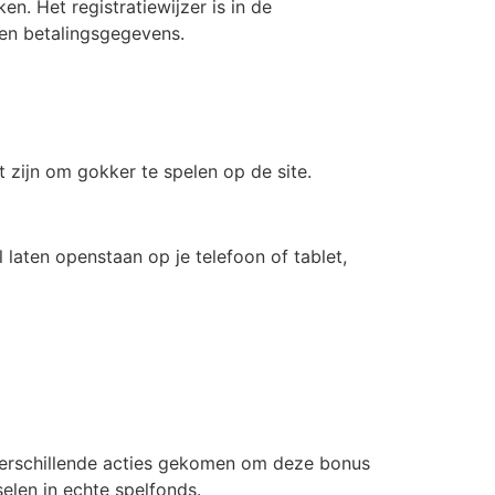
n. Het registratiewijzer is in de
en betalingsgegevens.
 zijn om gokker te spelen op de site.
 laten openstaan op je telefoon of tablet,
verschillende acties gekomen om deze bonus
selen in echte spelfonds.