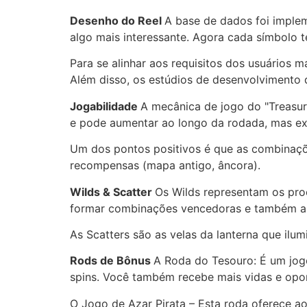
Desenho do Reel
A base de dados foi imple
algo mais interessante. Agora cada símbolo 
Para se alinhar aos requisitos dos usuários m
Além disso, os estúdios de desenvolvimento d
Jogabilidade
A mecânica de jogo do "Treasur
e pode aumentar ao longo da rodada, mas exi
Um dos pontos positivos é que as combinaçõ
recompensas (mapa antigo, âncora).
Wilds & Scatter
Os Wilds representam os proc
formar combinações vencedoras e também ap
As Scatters são as velas da lanterna que il
Rods de Bônus
A Roda do Tesouro: É um jog
spins. Você também recebe mais vidas e opo
O Jogo de Azar Pirata – Esta roda oferece ao