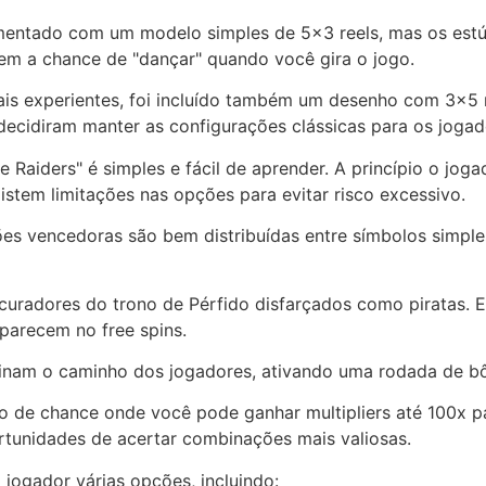
mentado com um modelo simples de 5×3 reels, mas os estú
tem a chance de "dançar" quando você gira o jogo.
ais experientes, foi incluído também um desenho com 3×5 re
ecidiram manter as configurações clássicas para os jogado
e Raiders" é simples e fácil de aprender. A princípio o j
stem limitações nas opções para evitar risco excessivo.
es vencedoras são bem distribuídas entre símbolos simpl
uradores do trono de Pérfido disfarçados como piratas. E
arecem no free spins.
uminam o caminho dos jogadores, ativando uma rodada de b
o de chance onde você pode ganhar multipliers até 100x p
rtunidades de acertar combinações mais valiosas.
 jogador várias opções, incluindo: