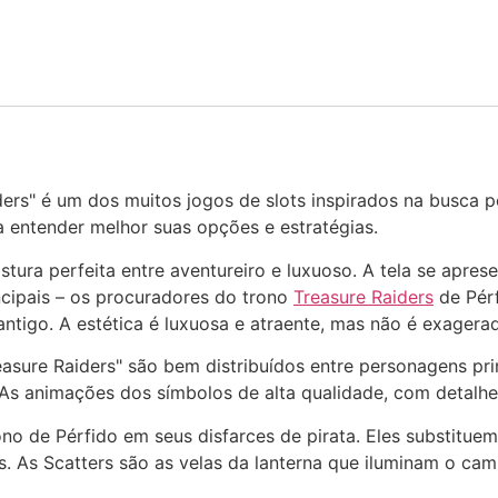
ders" é um dos muitos jogos de slots inspirados na busca p
a entender melhor suas opções e estratégias.
stura perfeita entre aventureiro e luxuoso. A tela se apre
ncipais – os procuradores do trono
Treasure Raiders
de Pérf
igo. A estética é luxuosa e atraente, mas não é exagerad
asure Raiders" são bem distribuídos entre personagens prin
 As animações dos símbolos de alta qualidade, com detalhe
no de Pérfido em seus disfarces de pirata. Eles substitu
 As Scatters são as velas da lanterna que iluminam o ca