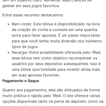
têm um objetivo claro: aumentar suas chances de
ganhar em seus jogos favoritos.
Entre esses recursos destacamos:
Bem-vindo: Este bônus é disponibilizado na hora
da criação do conta e consiste em uma quantia
extra para fazer apostas. É um passo importante
para que você tenha muita diversão nos inúmeros
tipos de jogos.
Recarga: Outra possibilidade oferecida pelo 1Red,
esse bônus tem como objetivo recompensar os
usuários por seus depósitos subsequentes. Isso é
uma ótima oportunidade para investir ainda mais
em suas apostas favoritas.
Pagamento e Saque
Quanto aos pagamentos, eles são efetuados de forma
muito prática e rápida pelo 1Red. O site oferece várias
opções disponíveis tanto na parte de depósito como na