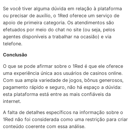
Se você tiver alguma dúvida em relação à plataforma
ou precisar de auxílio, o 1Red oferece um serviço de
apoio de primeira categoria. Os atendimentos são
efetuados por meio do chat no site (ou seja, pelos
agentes disponíveis a trabalhar na ocasião) e via
telefone.
Conclusão
O que se pode afirmar sobre o 1Red é que ele oferece
uma experiência única aos usuários de casinos online.
Com sua ampla variedade de jogos, bônus generosos,
pagamento rápido e seguro, não há espaço a dúvida:
esta plataforma está entre as mais confiáveis da
internet.
A falta de detalhes específicos na informação sobre o
1Red não foi considerada como uma restrição para criar
conteúdo coerente com essa análise.