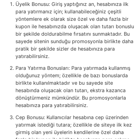
Üyelik Bonusu: Giriş yaptığınız an, hesabınıza ilk
para yatırmanız için; kullanabileceğiniz çeşitli
yöntemlere ek olarak size özel ve daha fazla bir
kupon ile hesabınızda oluşacak olan tutarı bonuslu
bir şekilde doldurabilme fırsatını sunmaktadır. Bu
sayede sitenin sunduğu promosyonla birlikte daha
pratik bir şekilde sizler de hesabınıza para
yatırabilirsiniz.
Para Yatırma Bonusları: Para yatırmada kullanmış
olduğunuz yöntem; özellikle de bazı bonuslarda
birlikte kullanılmaktadır ve bu sayede site
hesabında oluşacak olan tutarı, ekstra kazanca
dönüştürmeniz mümkündür. Bu promosyonlarla
hesabınıza para yatırabilirsiniz.
Cep Bonusu: Kullanıcılar hesabına cep üzerinden
yatırmak istediği tutara; özellikle de siteye ilk kez
girmiş olan yeni üyelerin kendilerine özel daha