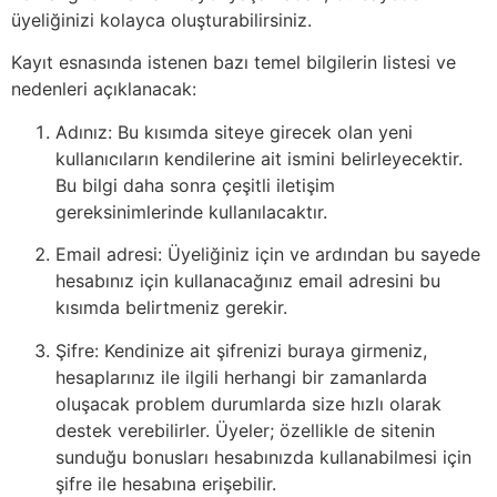
üyeliğinizi kolayca oluşturabilirsiniz.
Kayıt esnasında istenen bazı temel bilgilerin listesi ve
nedenleri açıklanacak:
Adınız: Bu kısımda siteye girecek olan yeni
kullanıcıların kendilerine ait ismini belirleyecektir.
Bu bilgi daha sonra çeşitli iletişim
gereksinimlerinde kullanılacaktır.
Email adresi: Üyeliğiniz için ve ardından bu sayede
hesabınız için kullanacağınız email adresini bu
kısımda belirtmeniz gerekir.
Şifre: Kendinize ait şifrenizi buraya girmeniz,
hesaplarınız ile ilgili herhangi bir zamanlarda
oluşacak problem durumlarda size hızlı olarak
destek verebilirler. Üyeler; özellikle de sitenin
sunduğu bonusları hesabınızda kullanabilmesi için
şifre ile hesabına erişebilir.