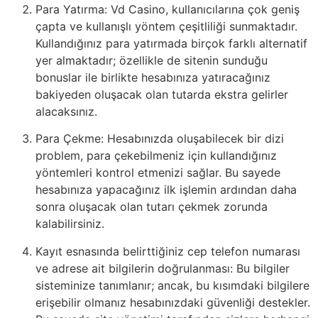
Para Yatırma: Vd Casino, kullanıcılarına çok geniş
çapta ve kullanışlı yöntem çeşitliliği sunmaktadır.
Kullandığınız para yatırmada birçok farklı alternatif
yer almaktadır; özellikle de sitenin sunduğu
bonuslar ile birlikte hesabınıza yatıracağınız
bakiyeden oluşacak olan tutarda ekstra gelirler
alacaksınız.
Para Çekme: Hesabınızda oluşabilecek bir dizi
problem, para çekebilmeniz için kullandığınız
yöntemleri kontrol etmenizi sağlar. Bu sayede
hesabınıza yapacağınız ilk işlemin ardından daha
sonra oluşacak olan tutarı çekmek zorunda
kalabilirsiniz.
Kayıt esnasında belirttiğiniz cep telefon numarası
ve adrese ait bilgilerin doğrulanması: Bu bilgiler
sisteminize tanımlanır; ancak, bu kısımdaki bilgilere
erişebilir olmanız hesabınızdaki güvenliği destekler.