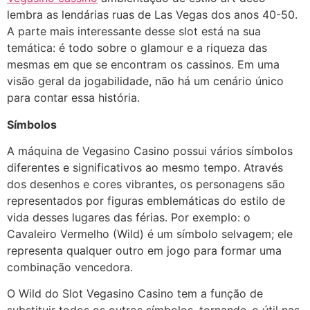
lembra as lendárias ruas de Las Vegas dos anos 40-50.
A parte mais interessante desse slot está na sua
temática: é todo sobre o glamour e a riqueza das
mesmas em que se encontram os cassinos. Em uma
visão geral da jogabilidade, não há um cenário único
para contar essa história.
Símbolos
A máquina de Vegasino Casino possui vários símbolos
diferentes e significativos ao mesmo tempo. Através
dos desenhos e cores vibrantes, os personagens são
representados por figuras emblemáticas do estilo de
vida desses lugares das férias. Por exemplo: o
Cavaleiro Vermelho (Wild) é um símbolo selvagem; ele
representa qualquer outro em jogo para formar uma
combinação vencedora.
O Wild do Slot Vegasino Casino tem a função de