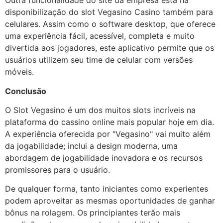
Outra funcionalidade do site da empresa está na
disponibilização do slot Vegasino Casino também para
celulares. Assim como o software desktop, que oferece
uma experiência fácil, acessível, completa e muito
divertida aos jogadores, este aplicativo permite que os
usuários utilizem seu time de celular com versões
móveis.
Conclusão
O Slot Vegasino é um dos muitos slots incríveis na
plataforma do cassino online mais popular hoje em dia.
A experiência oferecida por "Vegasino" vai muito além
da jogabilidade; inclui a design moderna, uma
abordagem de jogabilidade inovadora e os recursos
promissores para o usuário.
De qualquer forma, tanto iniciantes como experientes
podem aproveitar as mesmas oportunidades de ganhar
bônus na rolagem. Os principiantes terão mais