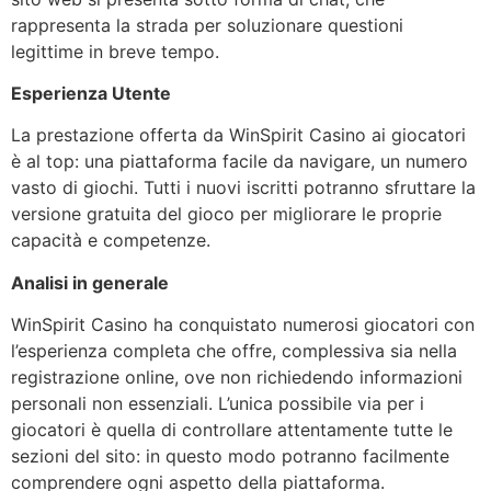
rappresenta la strada per soluzionare questioni
legittime in breve tempo.
Esperienza Utente
La prestazione offerta da WinSpirit Casino ai giocatori
è al top: una piattaforma facile da navigare, un numero
vasto di giochi. Tutti i nuovi iscritti potranno sfruttare la
versione gratuita del gioco per migliorare le proprie
capacità e competenze.
Analisi in generale
WinSpirit Casino ha conquistato numerosi giocatori con
l’esperienza completa che offre, complessiva sia nella
registrazione online, ove non richiedendo informazioni
personali non essenziali. L’unica possibile via per i
giocatori è quella di controllare attentamente tutte le
sezioni del sito: in questo modo potranno facilmente
comprendere ogni aspetto della piattaforma.