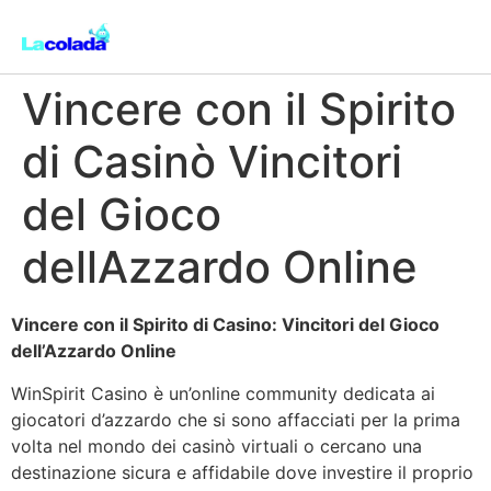
Vincere con il Spirito
di Casinò Vincitori
del Gioco
dellAzzardo Online
Vincere con il Spirito di Casino: Vincitori del Gioco
dell’Azzardo Online
WinSpirit Casino è un’online community dedicata ai
giocatori d’azzardo che si sono affacciati per la prima
volta nel mondo dei casinò virtuali o cercano una
destinazione sicura e affidabile dove investire il proprio