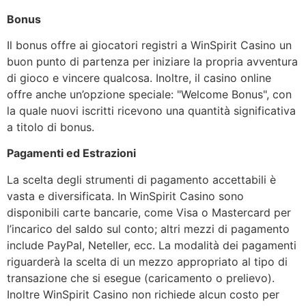
Bonus
Il bonus offre ai giocatori registri a WinSpirit Casino un
buon punto di partenza per iniziare la propria avventura
di gioco e vincere qualcosa. Inoltre, il casino online
offre anche un’opzione speciale: "Welcome Bonus", con
la quale nuovi iscritti ricevono una quantità significativa
a titolo di bonus.
Pagamenti ed Estrazioni
La scelta degli strumenti di pagamento accettabili è
vasta e diversificata. In WinSpirit Casino sono
disponibili carte bancarie, come Visa o Mastercard per
l’incarico del saldo sul conto; altri mezzi di pagamento
include PayPal, Neteller, ecc. La modalità dei pagamenti
riguarderà la scelta di un mezzo appropriato al tipo di
transazione che si esegue (caricamento o prelievo).
Inoltre WinSpirit Casino non richiede alcun costo per