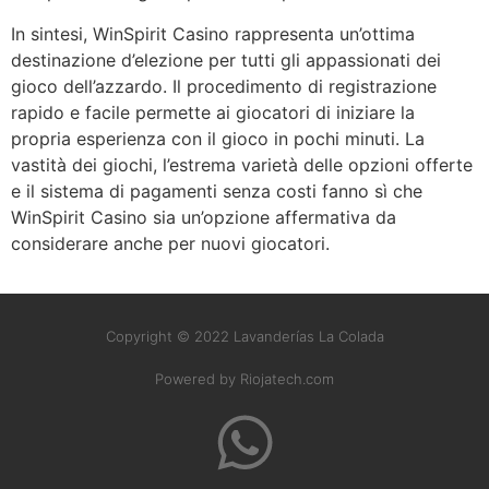
In sintesi, WinSpirit Casino rappresenta un’ottima
destinazione d’elezione per tutti gli appassionati dei
gioco dell’azzardo. Il procedimento di registrazione
rapido e facile permette ai giocatori di iniziare la
propria esperienza con il gioco in pochi minuti. La
vastità dei giochi, l’estrema varietà delle opzioni offerte
e il sistema di pagamenti senza costi fanno sì che
WinSpirit Casino sia un’opzione affermativa da
considerare anche per nuovi giocatori.
Copyright © 2022 Lavanderías La Colada
Powered by Riojatech.com