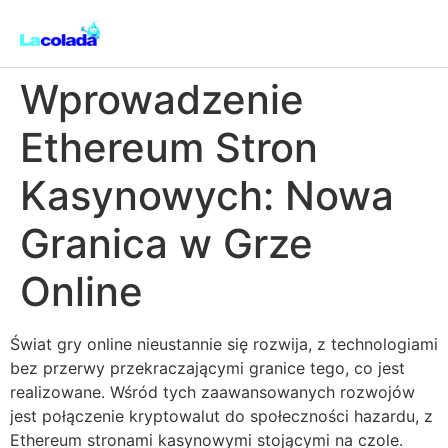
Wprowadzenie
Ethereum Stron
Kasynowych: Nowa
Granica w Grze
Online
Świat gry online nieustannie się rozwija, z technologiami
bez przerwy przekraczającymi granice tego, co jest
realizowane. Wśród tych zaawansowanych rozwojów
jest połączenie kryptowalut do społeczności hazardu, z
Ethereum stronami kasynowymi stojącymi na czole.