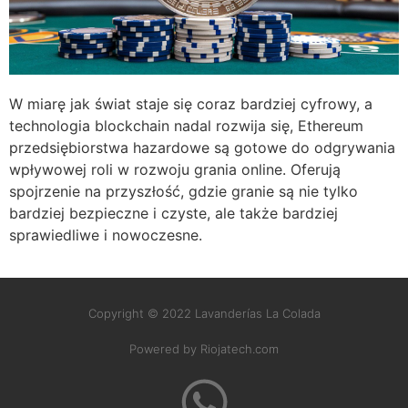
W miarę jak świat staje się coraz bardziej cyfrowy, a
technologia blockchain nadal rozwija się, Ethereum
przedsiębiorstwa hazardowe są gotowe do odgrywania
wpływowej roli w rozwoju grania online. Oferują
spojrzenie na przyszłość, gdzie granie są nie tylko
bardziej bezpieczne i czyste, ale także bardziej
sprawiedliwe i nowoczesne.
Copyright © 2022 Lavanderías La Colada
Powered by Riojatech.com