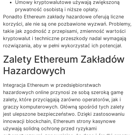
Umowy kryptowalutowe używają zwiększoną
prywatność osobistą i niższe opłaty.
Ponadto Ethereum zakłady hazardowe oferują liczne
korzyści, ale nie są one pozbawione wyzwań. Problemy,
takie jak zgodność z przepisami, zmienność wartości
kryptowalut i techniczne przeszkody nadal wymagają
rozwiązania, aby w pełni wykorzystać ich potencjał.
Zalety Ethereum Zakładów
Hazardowych
Integracja Ethereum w przedsiębiorstwach
hazardowych online przynosi ze sobą szeroką gamę
zalety, które przyciągają zarówno operatorów, jak i
graczy komputerowych. Główną spośród tych zalety
jest ulepszone bezpieczeństwo. Dzięki zastosowaniu
innowacji blockchain, Ethereum strony kasynowe
używają solidną ochronę przed ryzykami