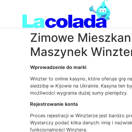
Zimowe Mieszkanie
Maszynek Winzte
Wprowadzenie do marki
Winzter to online kasyno, które oferuje grę n
siedzibę w Kijowie na Ukrainie. Kasyna ten b
możliwości wygrania dużej sumy pieniędzy.
Rejestrowanie konta
Proces rejestracji w Winzterze jest bardzo 
Wystarczy podać kilka danych: imię i nazwis
funkcjonalności Winztera.