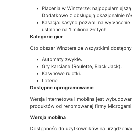
Płacenia w Winzterze: najpopularniejszą
Dodatkowo z obsługują okazjonalnie ró
Kasacja: kasyno pozwoli na wypłacenie
ustalone na 1 miliona złotych.
Kategorie gier
Oto obszar Winztera ze wszystkimi dostępny
Automaty zwykłe.
Gry karciane (Roulette, Black Jack).
Kasynowe ruletki.
Loterie.
Dostępne oprogramowanie
Wersja internetowa i mobilna jest wybudowana
produktów od renomowanej firmy Microgaming
Wersja mobilna
Dostępność do użytkowników na urządzeniach