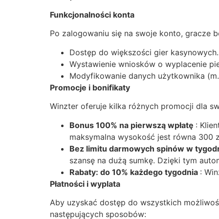
Funkcjonalności konta
Po zalogowaniu się na swoje konto, gracze b
Dostęp do większości gier kasynowych.
Wystawienie wniosków o wyplacenie pie
Modyfikowanie danych użytkownika (m.in
Promocje i bonifikaty
Winzter oferuje kilka różnych promocji dla s
Bonus 100% na pierwszą wpłatę
: Klie
maksymalna wysokość jest równa 300 z
Bez limitu darmowych spinów w tygod
szansę na dużą sumkę. Dzięki tym aut
Rabaty: do 10% każdego tygodnia
: Win
Płatności i wyplata
Aby uzyskać dostęp do wszystkich możliwości
następujących sposobów: