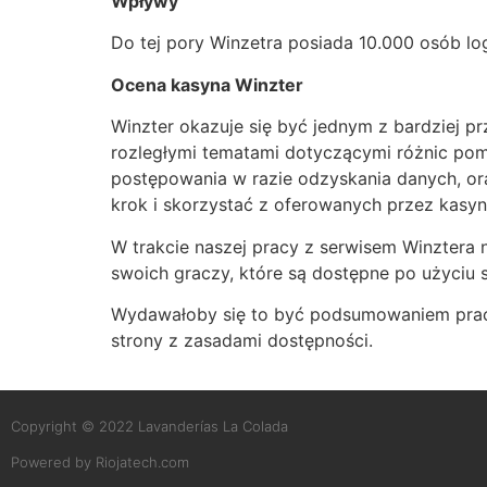
Wpływy
Do tej pory Winzetra posiada 10.000 osób l
Ocena kasyna Winzter
Winzter okazuje się być jednym z bardziej p
rozległymi tematami dotyczącymi różnic pom
postępowania w razie odzyskania danych, or
krok i skorzystać z oferowanych przez kasy
W trakcie naszej pracy z serwisem Winztera 
swoich graczy, które są dostępne po użyciu s
Wydawałoby się to być podsumowaniem pracy,
strony z zasadami dostępności.
Copyright © 2022 Lavanderías La Colada
Powered by Riojatech.com