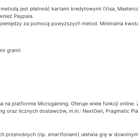
 metodą jest płatność kartami kredytowymi (Visa, Masterca
wnież Paypala.
 pieniędzy za pomocą powyższych metod. Minimalna kwota 
mi grami:
 na platformie Microgaming. Oferuje wiele funkcji online. 
 oraz licznych dostawców, m.in.: NextGen, Pragmatic Pla
 przenośnych (np. smartfonami) ułatwia grę w dowolnym c