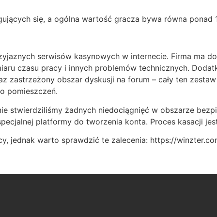
ogujących się, a ogólna wartość gracza bywa równa ponad 
rzyjaznych serwisów kasynowych w internecie. Firma ma do
iaru czasu pracy i innych problemów technicznych. Dodat
az zastrzeżony obszar dyskusji na forum – cały ten zest
no pomieszczeń.
nie stwierdziliśmy żadnych niedociągnięć w obszarze bezp
pecjalnej platformy do tworzenia konta. Proces kasacji jes
 jednak warto sprawdzić te zalecenia: https://winzter.co