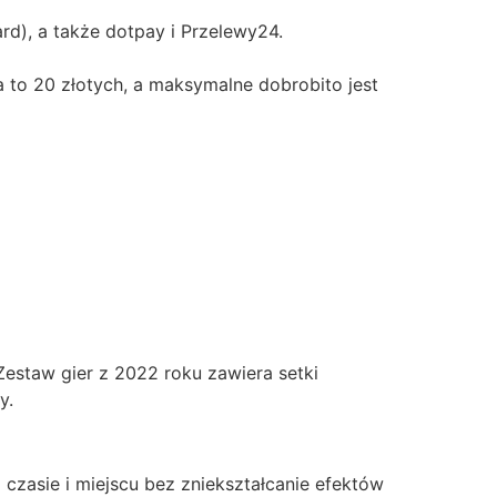
rd), a także dotpay i Przelewy24.
to 20 złotych, a maksymalne dobrobito jest
Zestaw gier z 2022 roku zawiera setki
y.
zasie i miejscu bez zniekształcanie efektów