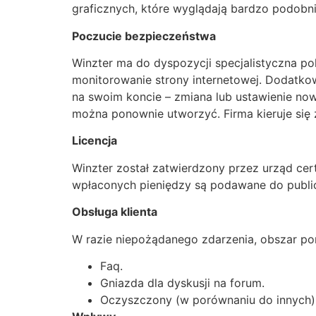
graficznych, które wyglądają bardzo podobnie
Poczucie bezpieczeństwa
Winzter ma do dyspozycji specjalistyczna po
monitorowanie strony internetowej. Dodatko
na swoim koncie – zmiana lub ustawienie now
można ponownie utworzyć. Firma kieruje się 
Licencja
Winzter został zatwierdzony przez urząd ce
wpłaconych pieniędzy są podawane do publi
Obsługa klienta
W razie niepożądanego zdarzenia, obszar po
Faq.
Gniazda dla dyskusji na forum.
Oczyszczony (w porównaniu do innych) 