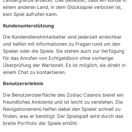
Ländergrenze arbeitet. Das bedeutet, dass ein Kunde in
einem anderen Land, in dem Glücksspiel verboten ist,
kein Spiel aufrufen kann.
Kundenunterstützung
Die Kundendienstmitarbeiter sind jederzeit erreichbar
und helfen mit Informationen zu Fragen rund um den
Spieler oder die Spiele. Sie stehen auch zur Verfügung
für das Anrufen von Echtgeldboni ohne vorherige
Überprüfung der Wartezeit. Es ist möglich, sie direkt in
einem Chat zu kontaktieren.
Benutzererlebnis
Die Benutzeroberfläche des Zodiac Casinos bietet ein
freundliches Ambiente und ist leicht zu verstehen. Die
Navigationsmenü helfen dabei den Spieler schnell zu
finden, was er benötigt. Der Spielspaß wird durch das
breite Portfolio der Spiele erhöht.