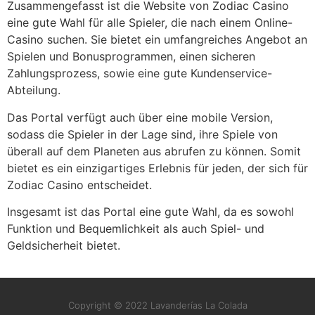
Zusammengefasst ist die Website von Zodiac Casino
eine gute Wahl für alle Spieler, die nach einem Online-
Casino suchen. Sie bietet ein umfangreiches Angebot an
Spielen und Bonusprogrammen, einen sicheren
Zahlungsprozess, sowie eine gute Kundenservice-
Abteilung.
Das Portal verfügt auch über eine mobile Version,
sodass die Spieler in der Lage sind, ihre Spiele von
überall auf dem Planeten aus abrufen zu können. Somit
bietet es ein einzigartiges Erlebnis für jeden, der sich für
Zodiac Casino entscheidet.
Insgesamt ist das Portal eine gute Wahl, da es sowohl
Funktion und Bequemlichkeit als auch Spiel- und
Geldsicherheit bietet.
Copyright © 2022 Lavanderías La Colada