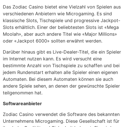
Das Zodiac Casino bietet eine Vielzahl von Spielen aus
verschiedenen Anbietern wie Microgaming. Es sind
klassische Slots, Tischspiele und progressive Jackpot-
Slots erhältlich. Einer der beliebtesten Slots ist «Mega
Moolah», aber auch andere Titel wie «Major Millions»
oder «Jackpot 6000» sollten erwähnt werden.
Darüber hinaus gibt es Live-Dealer-Titel, die ein Spieler
im Internet nutzen kann. Es wird versucht eine
bestimmte Anzahl von Tischspiele zu schaffen und bei
jedem Rundenstart erhalten alle Spieler einen eigenen
Automaten. Bei diesem Automaten können sie auch
andere Spiele sehen, an denen der gewünschte Spieler
teilgenommen hat.
Softwareanbieter
Zodiac Casino verwendet die Software des bekannten
Unternehmens Microgaming. Diese Gesellschaft ist für