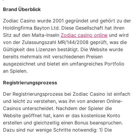
Brand Überblick
Zodiac Casino wurde 2001 gegründet und gehört zu der
Holdingfirma Bayton Ltd. Diese Gesellschaft hat ihren
Sitz auf den Malta-Inseln
Zodiac casino online
und wird
von der Zulassungszahl MR/144/2008 geprüft, was die
Gültigkeit des Lizenzen bestätigt. Die Website wurde
bereits mehrmals mit verschiedenen Preisen
ausgezeichnet und bietet ein umfangreiches Portfolio
an Spielen.
Registrierungsprozess
Der Registrierungsprozess bei Zodiac Casino ist einfach
und leicht zu verstehen, was ihn von anderen Online-
Casinos unterscheidet. Nachdem der Spieler die
Website geöffnet hat, kann er das kostenlose Konto
erstellen und gleichzeitig einen Bonus beanspruchen.
Dazu sind nur wenige Schritte notwendig: 1) Die