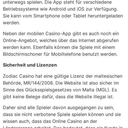
unterwegs spielen. Die App steht für verschiedene
Betriebssysteme wie Android und iOS zur Verfügung.
Sie kann vom Smartphone oder Tablet heruntergeladen
werden.
Neben der mobilen Casino-App gibt es auch noch ein
Online-Angebot, welches über das Internet abgerufen
werden kann. Ebenfalls können die Spiele mit einem
Bildschirmschoner für Mobiltelefone benutzt werden.
Sicherheit und Lizenzen
Zodiac Casino hat eine gültige Lizenz der maltesischen
Behörde, MR/144/2008. Die Website ist also sicher im
Sinne des Glücksspielsgesetzes von Malta (MGL). Es
gibt keine Belege dafür, dass die Website illegal ist.
Daher sind alle Spieler davon ausgegangen zu sein,
dass sie nicht verbotene Spiele spielen können und sie
wissen auch, dass das Online Casino an der